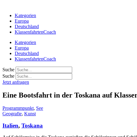
Zum
Inhalt
Kategorien
springen
Europa
Deutschland
KlassenfahrtenCoach
Kategorien
Europa
Deutschland
KlassenfahrtenCoach
Suche
Suche
Jetzt anfragen
Eine Bootsfahrt in der Toskana auf Klasse
Programmpunkt
,
See
Geografie
,
Kunst
Italien
,
Toskana