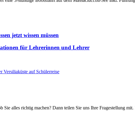
er eine 3-stündige Bootsfahrt auf dem Massaciuccoli-See inkl. Führung 
sen jetzt wissen müssen
rmationen für Lehrerinnen und Lehrer
r Versiliaküste auf Schülerreise
ob Sie alles richtig machen? Dann teilen Sie uns Ihre Fragestellung mit.