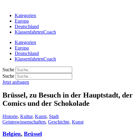
Zum
Inhalt
Kategorien
springen
Europa
Deutschland
KlassenfahrtenCoach
Kategorien
Europa
Deutschland
KlassenfahrtenCoach
Suche
Suche
Jetzt anfragen
Brüssel, zu Besuch in der Hauptstadt, der
Comics und der Schokolade
Historie
,
Kultur
,
Kunst
,
Stadt
Geisteswissenschaften
,
Geschichte
,
Kunst
Belgien
,
Brüssel