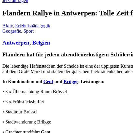
Jetzt anfragen
Flandern Rallye in Antwerpen: Tolle Zeit 
Aktiv
,
Erlebnispädagogik
Geografie
,
Sport
Antwerpen
,
Belgien
Flandern hat für jede:n abendteuerlustige:n Schüler:i
Die lebendige Hafenstadt an der Schelde ist eine der üppigsten Kuns
auf dem Grote Markt und statten der gotischen Liebfrauenkathedrale 
In Kombination mit
Gent
und
Brügge
. Leistungen:
• 3 x Übernachtung Raum Brüssel
• 3 x Frühstücksbuffet
• Stadttour Brüssel
• Stadtwanderung Brügge
• Grachtenrundfahrt Gent