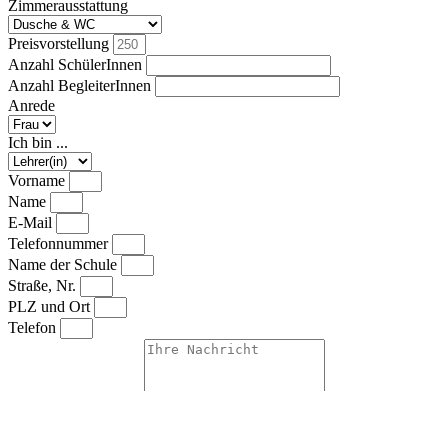
Zimmerausstattung
Preisvorstellung
Anzahl SchülerInnen
Anzahl BegleiterInnen
Anrede
Ich bin ...
Vorname
Name
E-Mail
Telefonnummer
Name der Schule
Straße, Nr.
PLZ und Ort
Telefon
Weitere Mitteilungen
Ich erkläre mich mit der Speicherung meiner Daten zum Zwecke 