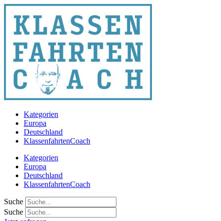
Zum
Inhalt
springen
Kategorien
Europa
Deutschland
KlassenfahrtenCoach
Kategorien
Europa
Deutschland
KlassenfahrtenCoach
Suche
Suche