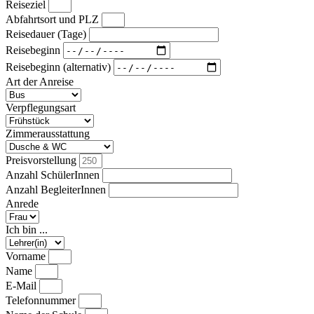
Reiseziel
Abfahrtsort und PLZ
Reisedauer (Tage)
Reisebeginn
Reisebeginn (alternativ)
Art der Anreise
Verpflegungsart
Zimmerausstattung
Preisvorstellung
Anzahl SchülerInnen
Anzahl BegleiterInnen
Anrede
Ich bin ...
Vorname
Name
E-Mail
Telefonnummer