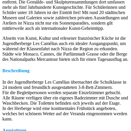
entfernt. Die Gemälde- und Skulpturensammlungen dort umfassen
mehr als fünf Jahrhunderte Kunstgeschichte. Für Schülerinnen und
Schüler unter 18 Jahren ist der Eintritt frei! Mit rund 20 städtischen
Museen und Galerien sowie zahlreichen privaten Ausstellungen und
Ateliers ist Nizza nicht nur ein Sonnenparadies, sondern gilt
mittlerweile auch als internationaler Kunst-Geheimtipp.
Abseits von Kunst, Kultur und erlesener französicher Küche ist die
Jugendherberge Les Camélias auch ein idealer Ausgangspunkt, um
während der Klassenfahrt nach Nizza die Region zu erkunden.
Städte wie Monaco, Cannes, die Parfümstadt Grasse oder die Berge
des Nationalparks Mercantour bieten sich für einen Tagesausflug an.
Beschreibung
In der Jugendherberge Les Camélias übernachtet die Schulklasse in
24 modern und freundlich ausgestatteten 3-8-Bett-Zimmern.
Für die Begleitpersonen werden separate Einzelzimmer gebucht.
Alle Räume verfügen über ein eigenes Badezimmer mit Dusche und
Waschbecken. Die Toiletten befinden sich jeweils auf der Etage.
In der Herberge wird eine kontinentales Frühstück angeboten,
welches bei schönem Wetter auf der Veranda eingenommen werden
kann.
Ausstattung