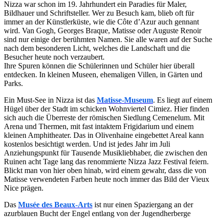
Nizza war schon im 19. Jahrhundert ein Paradies für Maler,
Bildhauer und Schriftsteller. Wer zu Besuch kam, blieb oft für
immer an der Künstlerküste, wie die Côte d’Azur auch gennant
wird. Van Gogh, Georges Braque, Matisse oder Auguste Renoir
sind nur einige der berühmten Namen. Sie alle waren auf der Suche
nach dem besonderen Licht, welches die Landschaft und die
Besucher heute noch verzaubert.
Ihre Spuren können die Schülerinnen und Schüler hier überall
entdecken. In kleinen Museen, ehemaligen Villen, in Gärten und
Parks.
Ein Must-See in Nizza ist das
Matisse-Museum
. Es liegt auf einem
Hügel über der Stadt im schicken Wohnviertel
Cimiez. Hier finden
sich auch die Überreste der römischen Siedlung Cemenelum. Mit
Arena und Thermen, mit fast intaktem Frigidarium und einem
kleinen Amphitheater. Das in Olivenhaine eingebettet Areal kann
kostenlos besichtigt werden. Und ist jedes Jahr im Juli
Anziehungspunkt für Tausende Musikliebhaber, die zwischen den
Ruinen acht Tage lang das renommierte Nizza Jazz Festival feiern.
Blickt man von hier oben hinab, wird einem gewahr, dass die von
Matisse verwendeten Farben heute noch immer das Bild der Vieux
Nice prägen.
Das
Musée des Beaux-Arts
ist nur einen Spaziergang an der
azurblauen Bucht der Engel entlang von der Jugendherberge