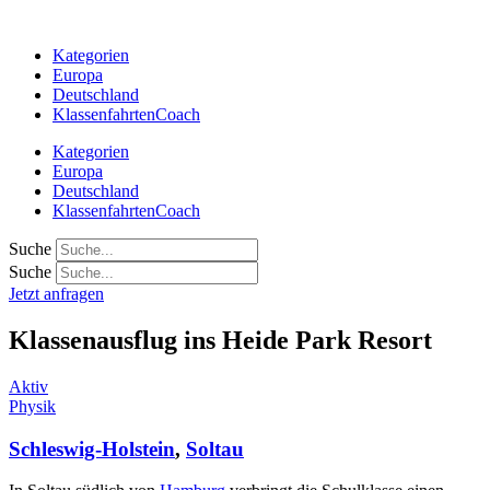
Zum
Inhalt
Kategorien
springen
Europa
Deutschland
KlassenfahrtenCoach
Kategorien
Europa
Deutschland
KlassenfahrtenCoach
Suche
Suche
Jetzt anfragen
Klassenausflug ins Heide Park Resort
Aktiv
Physik
Schleswig-Holstein
,
Soltau