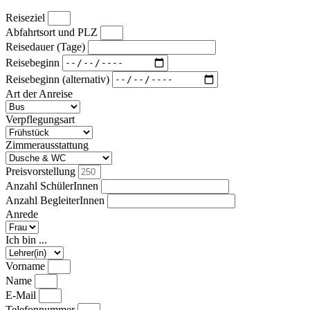
Reiseziel
Abfahrtsort und PLZ
Reisedauer (Tage)
Reisebeginn
Reisebeginn (alternativ)
Art der Anreise
Verpflegungsart
Zimmerausstattung
Preisvorstellung
Anzahl SchülerInnen
Anzahl BegleiterInnen
Anrede
Ich bin ...
Vorname
Name
E-Mail
Telefonnummer