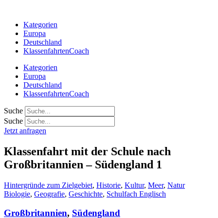
Zum
Inhalt
Kategorien
springen
Europa
Deutschland
KlassenfahrtenCoach
Kategorien
Europa
Deutschland
KlassenfahrtenCoach
Suche
Suche
Jetzt anfragen
Klassenfahrt mit der Schule nach
Großbritannien – Südengland 1
Hintergründe zum Zielgebiet
,
Historie
,
Kultur
,
Meer
,
Natur
Biologie
,
Geografie
,
Geschichte
,
Schulfach Englisch
Großbritannien
,
Südengland