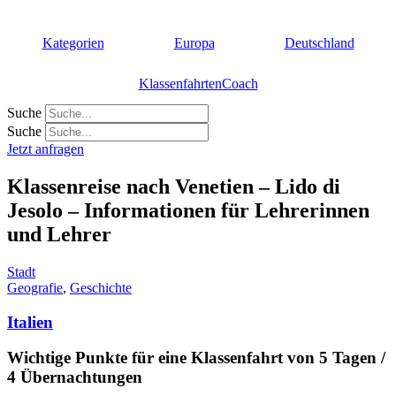
Zum
Inhalt
Kategorien
Europa
Deutschland
springen
KlassenfahrtenCoach
Suche
Suche
Jetzt anfragen
Klassenreise nach Venetien – Lido di
Jesolo – Informationen für Lehrerinnen
und Lehrer
Stadt
Geografie
,
Geschichte
Italien
Wichtige Punkte für eine Klassenfahrt von 5 Tagen /
4 Übernachtungen