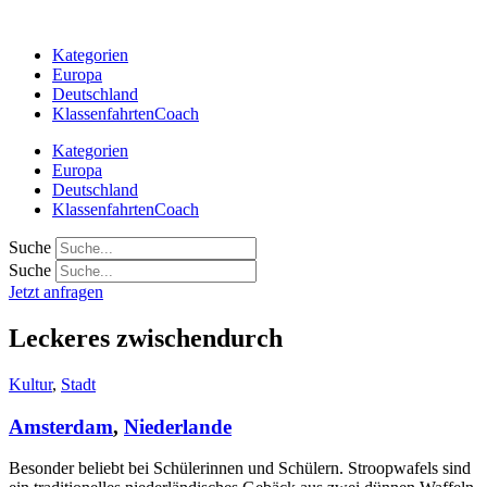
Zum
Inhalt
Kategorien
springen
Europa
Deutschland
KlassenfahrtenCoach
Kategorien
Europa
Deutschland
KlassenfahrtenCoach
Suche
Suche
Jetzt anfragen
Leckeres zwischendurch
Kultur
,
Stadt
Amsterdam
,
Niederlande
Besonder beliebt bei Schülerinnen und Schülern. Stroopwafels sind