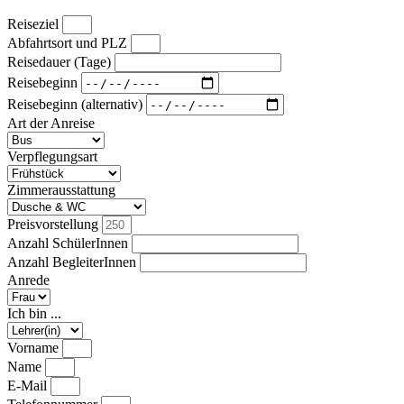
Reiseziel
Abfahrtsort und PLZ
Reisedauer (Tage)
Reisebeginn
Reisebeginn (alternativ)
Art der Anreise
Verpflegungsart
Zimmerausstattung
Preisvorstellung
Anzahl SchülerInnen
Anzahl BegleiterInnen
Anrede
Ich bin ...
Vorname
Name
E-Mail