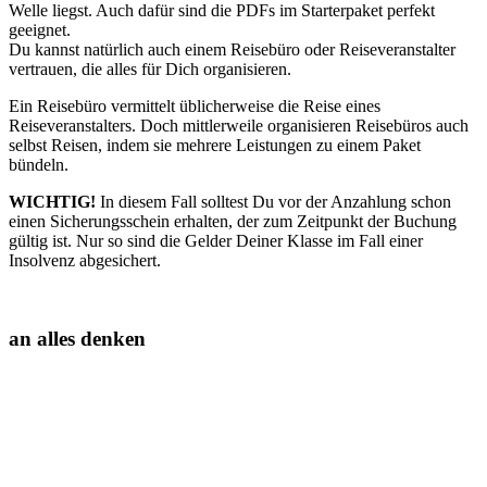
Welle liegst. Auch dafür sind die PDFs im Starterpaket perfekt
geeignet.
Du kannst natürlich auch einem Reisebüro oder Reiseveranstalter
vertrauen, die alles für Dich organisieren.
Ein Reisebüro vermittelt üblicherweise die Reise eines
Reiseveranstalters. Doch mittlerweile organisieren Reisebüros auch
selbst Reisen, indem sie mehrere Leistungen zu einem Paket
bündeln.
WICHTIG!
In diesem Fall solltest Du vor der Anzahlung schon
einen Sicherungsschein erhalten, der zum Zeitpunkt der Buchung
gültig ist. Nur so sind die Gelder Deiner Klasse im Fall einer
Insolvenz abgesichert.
an alles denken
Je zeitiger Du mit den Planungen beginnst, umso größer ist die
Wahrscheinlichkeit, dass Du Deine Wünsche umsetzen kannst.
Auch wenn es absurd erscheint, in beliebten Reisezielen, z.B. an der
Ostsee, beginnt der Verkauf der Betten auch schon 18 Monate
vorher.