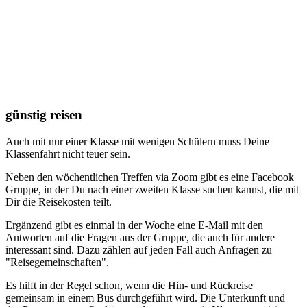
Mit den KlassenfahrtenPlanern hast Du bereits eine Idee, wie Du die
Zeit mit Deinen Schülern gestaltest.
Erstelle Dir einen Ablaufplan, in dem Du notierst, wer für welches
Thema verantwortlich ist. Setze auf jeden Fall einen Termin!
günstig reisen
Auch mit nur einer Klasse mit wenigen Schülern muss Deine
Klassenfahrt nicht teuer sein.
Neben den wöchentlichen Treffen via Zoom gibt es eine Facebook
Gruppe, in der Du nach einer zweiten Klasse suchen kannst, die mit
Dir die Reisekosten teilt.
Ergänzend gibt es einmal in der Woche eine E-Mail mit den
Antworten auf die Fragen aus der Gruppe, die auch für andere
interessant sind. Dazu zählen auf jeden Fall auch Anfragen zu
"Reisegemeinschaften".
Es hilft in der Regel schon, wenn die Hin- und Rückreise
gemeinsam in einem Bus durchgeführt wird. Die Unterkunft und