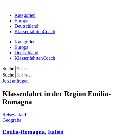
Zum
Inhalt
Kategorien
springen
Europa
Deutschland
KlassenfahrtenCoach
Kategorien
Europa
Deutschland
KlassenfahrtenCoach
Suche
Suche
Jetzt anfragen
Klassenfahrt in der Region Emilia-
Romagna
Reiseverlauf
Geografie
Emilia-Romagna
,
Italien