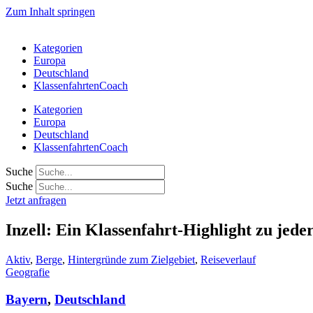
Zum Inhalt springen
Kategorien
Europa
Deutschland
KlassenfahrtenCoach
Kategorien
Europa
Deutschland
KlassenfahrtenCoach
Suche
Suche
Jetzt anfragen
Inzell: Ein Klassenfahrt-Highlight zu jede
Aktiv
,
Berge
,
Hintergründe zum Zielgebiet
,
Reiseverlauf
Geografie
Bayern
,
Deutschland