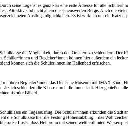
rch seine Lage ist es ganz klar eine erste Adresse für alle Schülerinn
est. Attraktiv sind nicht allein die sehenswerten Berge. Auch die viel
usgezeichneten Ausflugsmöglichkeiten. Es ist wirklich nur ein Katzen
 Schulklasse die Möglichkeit, durch den Ortskern zu schlendern. Der K
sen. Schüler*innen und Begleiter*innen können hier außerdem ein lecker
eßend können sich die Schüler:innen im Hallenbad erfrischen.
 mit ihren Begleiter*innen das Deutsche Museum mit IMAX-Kino. Hier 
ätzlich schlendert die Klasse durch die Innenstadt. Hier genießen alle
chtennis oder Billard.
e Schulklasse ein Tagesausflug. Die Schüler*innen erkunden die Stadt an
eht die Schulklasse hier die Festung Hohensalzburg – das Wahrzeichen 
ühbarocke Lustschloss Hellbrunn mit seinen weltberühmten Wasserspiel