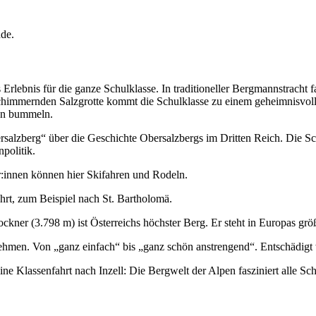
de.
 Erlebnis für die ganze Schulklasse. In traditioneller Bergmannstracht
er schimmernden Salzgrotte kommt die Schulklasse zu einem geheimnisvo
den bummeln.
alzberg“ über die Geschichte Obersalzbergs im Dritten Reich. Die Sch
politik.
ler:innen können hier Skifahren und Rodeln.
rt, zum Beispiel nach St. Bartholomä.
kner (3.798 m) ist Österreichs höchster Berg. Er steht in Europas grö
hmen. Von „ganz einfach“ bis „ganz schön anstrengend“. Entschädigt w
 eine Klassenfahrt nach Inzell: Die Bergwelt der Alpen fasziniert alle 