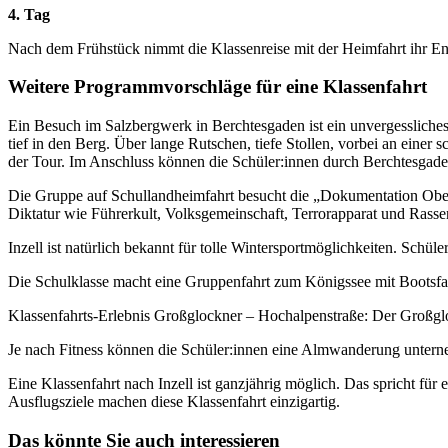
4. Tag
Nach dem Frühstück nimmt die Klassenreise mit der Heimfahrt ihr En
Weitere Programmvorschläge für eine Klassenfahrt
Ein Besuch im Salzbergwerk in Berchtesgaden ist ein unvergessliches
tief in den Berg. Über lange Rutschen, tiefe Stollen, vorbei an ein
der Tour. Im Anschluss können die Schüler:innen durch Berchtesga
Die Gruppe auf Schullandheimfahrt besucht die „Dokumentation Obers
Diktatur wie Führerkult, Volksgemeinschaft, Terrorapparat und Rassen
Inzell ist natürlich bekannt für tolle Wintersportmöglichkeiten. Schü
Die Schulklasse macht eine Gruppenfahrt zum Königssee mit Bootsfah
Klassenfahrts-Erlebnis Großglockner – Hochalpenstraße: Der Großgloc
Je nach Fitness können die Schüler:innen eine Almwanderung unterne
Eine Klassenfahrt nach Inzell ist ganzjährig möglich. Das spricht für
Ausflugsziele machen diese Klassenfahrt einzigartig.
Das könnte Sie auch interessieren