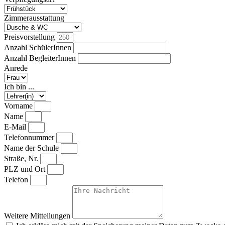
Zimmerausstattung
Preisvorstellung
Anzahl SchülerInnen
Anzahl BegleiterInnen
Anrede
Ich bin ...
Vorname
Name
E-Mail
Telefonnummer
Name der Schule
Straße, Nr.
PLZ und Ort
Telefon
Weitere Mitteilungen