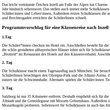
Das leicht verträumte Örtchen Inzell am Fuße der Alpen hat Charme. Du
Jahr hindurch sehenswert. Das stellen auch immer mehr Schulklassen f
Schüler:innen und Lehrer:innen. Außerdem reizen Schulklassen die a
und Berchtesgaden erreichen die SchülerInnen schnell.
Programmvorschlag für eine Klassenreise nach Inzell
1.Tag
Die Schüler*innen checken im Hotel ein. Anschließen besteht für die
die schön gestalteten altbayerischen Häuser lohnt sich für Schulklas
„Brotzeit“ im Restaurant des Hotels auf den Klassenverband. Anschli
2. Tag
Die Schulklasse macht einen Tagesausflug nach München. Sie besucht
SchülerInnen besichtigen den Olympia-Park und die Allianz-Arena. Zus
nutzen sie die Schwimmhalle. Alternativ spielen die Schüler:innen Tis
3. Tag
Salzburg ist nur 35 Kilometer entfernt. Deshalb empfiehlt sich für di
Altstadt und die Getreidegasse mit Mozarts Geburtshaus. Außerdem si
Mozartkugeln probieren. Sehenswert für Schulklassen ist auch das fr