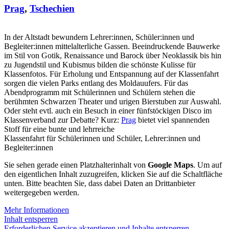
Prag
,
Tschechien
In der Altstadt bewundern Lehrer:innen, Schüler:innen und
Begleiter:innen mittelalterliche Gassen. Beeindruckende Bauwerke
im Stil von Gotik, Renaissance und Barock über Neoklassik bis hin
zu Jugendstil und Kubismus bilden die schönste Kulisse für
Klassenfotos. Für Erholung und Entspannung auf der Klassenfahrt
sorgen die vielen Parks entlang des Moldauufers. Für das
Abendprogramm mit Schülerinnen und Schülern stehen die
berühmten Schwarzen Theater und urigen Bierstuben zur Auswahl.
Oder steht evtl. auch ein Besuch in einer fünfstöckigen Disco im
Klassenverband zur Debatte? Kurz:
Prag
bietet viel spannenden
Stoff für eine bunte und lehrreiche
Klassenfahrt für Schülerinnen und Schüler, Lehrer:innen und
Begleiter:innen
Sie sehen gerade einen Platzhalterinhalt von
Google Maps
. Um auf
den eigentlichen Inhalt zuzugreifen, klicken Sie auf die Schaltfläche
unten. Bitte beachten Sie, dass dabei Daten an Drittanbieter
weitergegeben werden.
Mehr Informationen
Inhalt entsperren
Erforderlichen Service akzeptieren und Inhalte entsperren