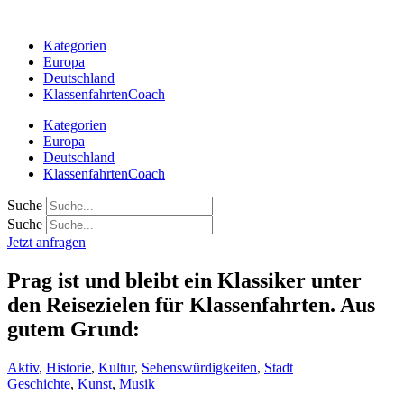
Zum
Inhalt
Kategorien
springen
Europa
Deutschland
KlassenfahrtenCoach
Kategorien
Europa
Deutschland
KlassenfahrtenCoach
Suche
Suche
Jetzt anfragen
Prag ist und bleibt ein Klassiker unter
den Reisezielen für Klassenfahrten. Aus
gutem Grund:
Aktiv
,
Historie
,
Kultur
,
Sehenswürdigkeiten
,
Stadt
Geschichte
,
Kunst
,
Musik