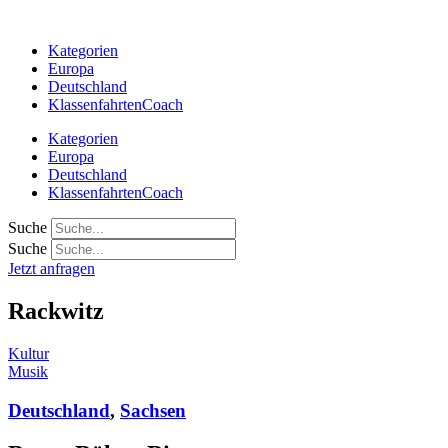
Zum
Inhalt
Kategorien
springen
Europa
Deutschland
KlassenfahrtenCoach
Kategorien
Europa
Deutschland
KlassenfahrtenCoach
Suche
Suche
Jetzt anfragen
Rackwitz
Kultur
Musik
Deutschland
,
Sachsen