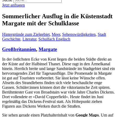
Jetzt anfragen
Sommerlicher Ausflug in die Küstenstadt
Margate mit der Schulklasse
Hintergründe zum Zielgebiet
,
Meer
,
Sehenswürdigkeiten
,
Stadt
Geschichte
,
Literatur
,
Schulfach Englisch
Großbritannien
,
Margate
In der östlichsten Ecke von Kent liegen die beiden Städte direkt an
der Küste auf der Halbinsel Thanet. Diese ragt in den Ärmelkanal
hinein. Herrlich breite und lange Sandstrände im Stadtgebiet sind ein
hervorragendes Ziel für Tagesausflüge. Die Promenade in Margate
ist gut auf Touristen vorbereitet. Sie lässt keine Wünsche offen.
Abseits des Strandlebens finden sich viele beschauliche enge
Gassen. Schüler:innen können dort die viktorianische Zeit spüren.
Berühmtester Gast von Broadstairs war viele Jahre Charles Dickens.
Dort vollendete er »David Copperfield«. Heute findet im Juni
regelmäßig das Dickens-Festival statt. Als Höhepunkt ziehen
Figuren aus Dickens Werken durch die Straßen.
Sie sehen gerade einen Platzhalterinhalt von
Google Maps
. Um auf