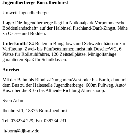
Jugendherberge Born-Ibenhorst
Umwett Jugendherberge
Lage:
Die Jugendherberge liegt im Nationalpark Vorpommersche
Boddenlandschaft“ auf der Halbinsel Fischland-Darß-Zingst. Nähe
zu Ostsee und Bodden.
Unterkunft:
184 Betten in Bungalows und Schwedenhäusern zur
Verfügung. Zwei- bis Fünfbettzimmer, meist mit Dusche/WC, 6
Plätze für Rollstuhlfahrer, 120 Zeitstellplätze, Minigolfanlage
garantieren Spaß für Schulklassen.
Anreise:
Mit der Bahn bis Ribnitz-Damgarten/West oder bis Barth, dann mit
dem Bus zu der Haltestelle Jugendherberge. 600m Fußweg. Auto/
Bus: über die 8105 bis Altheide Richtung Ahrenshoop.
Sven Adam
Ibenhorst 1, 18375 Born-Ibenhorst
Tel. 038234 229, Fax 038234 231
jh-born@djh-mv.de