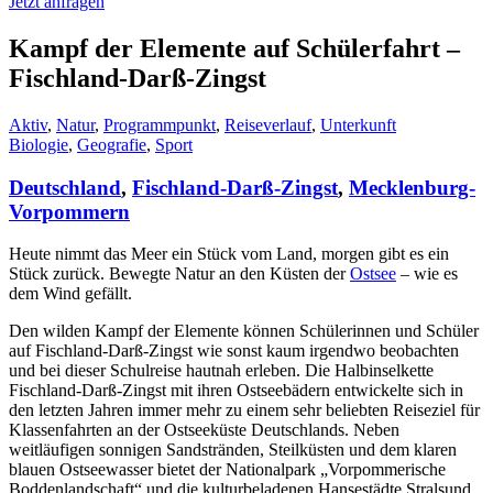
Jetzt anfragen
Kampf der Elemente auf Schülerfahrt –
Fischland-Darß-Zingst
Aktiv
,
Natur
,
Programmpunkt
,
Reiseverlauf
,
Unterkunft
Biologie
,
Geografie
,
Sport
Deutschland
,
Fischland-Darß-Zingst
,
Mecklenburg-
Vorpommern
Heute nimmt das Meer ein Stück vom Land, morgen gibt es ein
Stück zurück. Bewegte Natur an den Küsten der
Ostsee
– wie es
dem Wind gefällt.
Den wilden Kampf der Elemente können Schülerinnen und Schüler
auf Fischland-Darß-Zingst wie sonst kaum irgendwo beobachten
und bei dieser Schulreise hautnah erleben.
Die Halbinselkette
Fischland-Darß-Zingst mit ihren Ostseebädern entwickelte sich in
den letzten Jahren immer mehr zu einem sehr beliebten Reiseziel für
Klassenfahrten an der Ostseeküste Deutschlands. Neben
weitläufigen sonnigen Sandstränden, Steilküsten und dem klaren
blauen Ostseewasser bietet der Nationalpark „Vorpommerische
Boddenlandschaft“ und die kulturbeladenen Hansestädte Stralsund