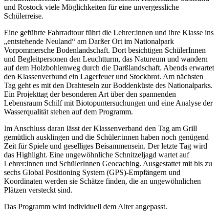
und Rostock viele Möglichkeiten für eine unvergessliche
Schülerreise.
Eine geführte Fahrradtour führt die Lehrer:innen und ihre Klasse ins
„entstehende Neuland“ am Darßer Ort im Nationalpark
Vorpommersche Bodenlandschaft. Dort besichtigen SchülerInnen
und Begleitpersonen den Leuchtturm, das Natureum und wandern
auf dem Holzbohlenweg durch die Darßlandschaft. Abends erwartet
den Klassenverbund ein Lagerfeuer und Stockbrot. Am nächsten
Tag geht es mit den Drahteseln zur Boddenküste des Nationalparks.
Ein Projekttag der besonderen Art über den spannenden
Lebensraum Schilf mit Biotopuntersuchungen und eine Analyse der
Wasserqualität stehen auf dem Programm.
Im Anschluss daran lässt der Klassenverband den Tag am Grill
gemütlich ausklingen und die Schüler:innen haben noch genügend
Zeit für Spiele und geselliges Beisammensein. Der letzte Tag wird
das Highlight. Eine ungewöhnliche Schnitzeljagd wartet auf
Lehrer:innen und SchülerInnen Geocaching. Ausgestattet mit bis zu
sechs Global Positioning System (GPS)-Empfängern und
Koordinaten werden sie Schätze finden, die an ungewöhnlichen
Plätzen versteckt sind.
Das Programm wird individuell dem Alter angepasst.