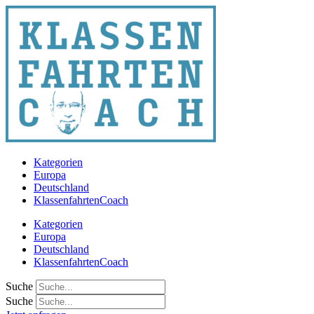
Zum
Inhalt
springen
Kategorien
Europa
Deutschland
KlassenfahrtenCoach
Kategorien
Europa
Deutschland
KlassenfahrtenCoach
Suche
Suche