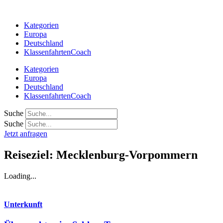
Zum
Inhalt
Kategorien
springen
Europa
Deutschland
KlassenfahrtenCoach
Kategorien
Europa
Deutschland
KlassenfahrtenCoach
Suche
Suche
Jetzt anfragen
Reiseziel: Mecklenburg-Vorpommern
Loading...
Unterkunft