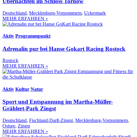
Übernachten im Schloss Tornow
Deutschland
,
Mecklenburg-Vorpommern
,
Uckermark
MEHR ERFAHREN »
Aktiv
Programmpunkt
Adrenalin pur bei Hanse Gokart Racing Rostock
Rostock
MEHR ERFAHREN »
Aktiv
Kultur
Natur
Sport und Entspannung im Martha-Müller-
Grählert-Park Zingst
Deutschland
,
Fischland-Darß-Zingst
,
Mecklenburg-Vorpommern
,
Ostsee
,
Zingst
MEHR ERFAHREN »