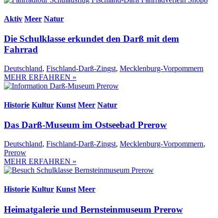
Aktiv
Meer
Natur
Die Schulklasse erkundet den Darß mit dem
Fahrrad
Deutschland
,
Fischland-Darß-Zingst
,
Mecklenburg-Vorpommern
MEHR ERFAHREN »
Historie
Kultur
Kunst
Meer
Natur
Das Darß-Museum im Ostseebad Prerow
Deutschland
,
Fischland-Darß-Zingst
,
Mecklenburg-Vorpommern
,
Prerow
MEHR ERFAHREN »
Historie
Kultur
Kunst
Meer
Heimatgalerie und Bernsteinmuseum Prerow