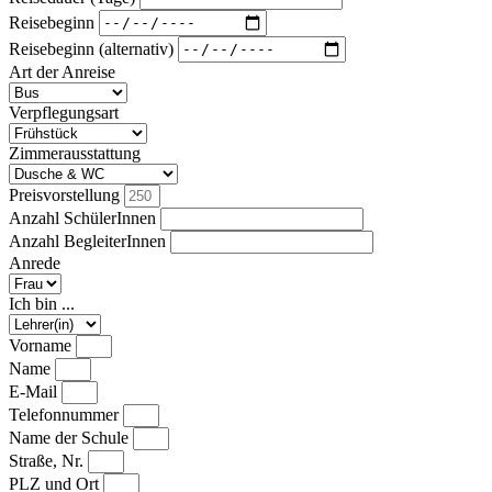
Reisebeginn
Reisebeginn (alternativ)
Art der Anreise
Verpflegungsart
Zimmerausstattung
Preisvorstellung
Anzahl SchülerInnen
Anzahl BegleiterInnen
Anrede
Ich bin ...
Vorname
Name
E-Mail
Telefonnummer
Name der Schule
Straße, Nr.
PLZ und Ort