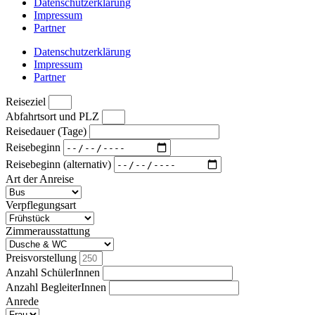
Datenschutzerklärung
Impressum
Partner
Datenschutzerklärung
Impressum
Partner
Reiseziel
Abfahrtsort und PLZ
Reisedauer (Tage)
Reisebeginn
Reisebeginn (alternativ)
Art der Anreise
Verpflegungsart
Zimmerausstattung
Preisvorstellung
Anzahl SchülerInnen
Anzahl BegleiterInnen
Anrede