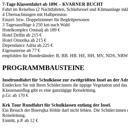
7-Tage-Klassenfahrt ab 189€ – KVARNER BUCHT
Fahrt im Reisebus (2 Nachtfahrten, Schlafsessel und Klimaanlage inkl
4 Übernachtungen mit Halbpension
Einzel- bzw. Doppelzimmer für Begleitpersonen
3 Tagesausflüge à 250 km nach Wahl
Hotelkomplex Omisalj ab 189 €
Hotel Delfin ab 215 €
Hotel Omorika ab 215 €
Dependance Adria ab 225 €
Eigenanreise ab 77 €
empfohlen für Bundesländer: B, BB. HB. HE, HH, MV, NDS, NRW.
PROGRAMMBAUSTEINE
Inselrundfahrt für Schulklasse zur zweitgrößten Insel an der Adr
Entdecken Sie mit Ihren Schüler:innen die üppige Vegetation und das l
Klassenausflug gibt es eine ganztägige Reiseleitung.
p.Gr. ab 170 €
Krk Tour Rundfahrt für Schulklassen entlang der Insel.
Ein Besuch der Biserujka Höhle darf nicht fehlen. Die Schüler:innen
Reiseleitung.
Eintritt, p.P. ab 12 €