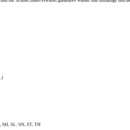
e und die Schüler:innen erwartet glasklares Wasser und unzählige Bucht
.)
, SH, SL. SN, ST, TH