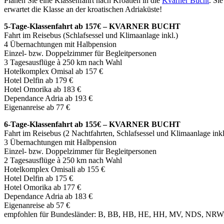
Planen Sie eine Klassenfahrt nach Kroatien in die
Kvarner Bucht
. Si
erwartet die Klasse an der kroatischen Adriaküste!
5-Tage-Klassenfahrt ab 157€ – KVARNER BUCHT
Fahrt im Reisebus (Schlafsessel und Klimaanlage inkl.)
4 Übernachtungen mit Halbpension
Einzel- bzw. Doppelzimmer für Begleitpersonen
3 Tagesausflüge à 250 km nach Wahl
Hotelkomplex Omisal ab 157 €
Hotel Delfin ab 179 €
Hotel Omorika ab 183 €
Dependance Adria ab 193 €
Eigenanreise ab 77 €
6-Tage-Klassenfahrt ab 155€ – KVARNER BUCHT
Fahrt im Reisebus (2 Nachtfahrten, Schlafsessel und Klimaanlage inkl
3 Übernachtungen mit Halbpension
Einzel- bzw. Doppelzimmer für Begleitpersonen
2 Tagesausflüge à 250 km nach Wahl
Hotelkomplex Omisali ab 155 €
Hotel Delfin ab 175 €
Hotel Omorika ab 177 €
Dependance Adria ab 183 €
Eigenanreise ab 57 €
empfohlen für Bundesländer: B, BB, HB, HE, HH, MV, NDS, NRW