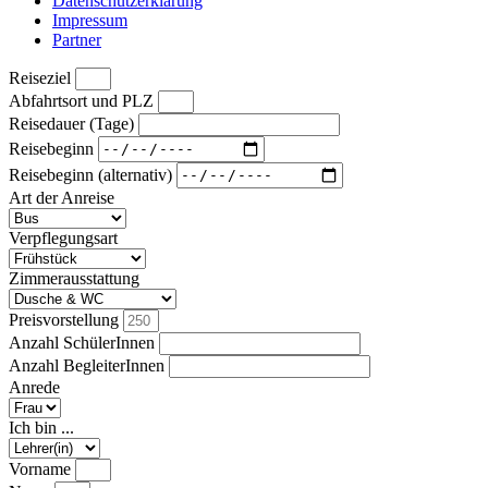
Datenschutzerklärung
Impressum
Partner
Reiseziel
Abfahrtsort und PLZ
Reisedauer (Tage)
Reisebeginn
Reisebeginn (alternativ)
Art der Anreise
Verpflegungsart
Zimmerausstattung
Preisvorstellung
Anzahl SchülerInnen
Anzahl BegleiterInnen
Anrede
Ich bin ...
Vorname