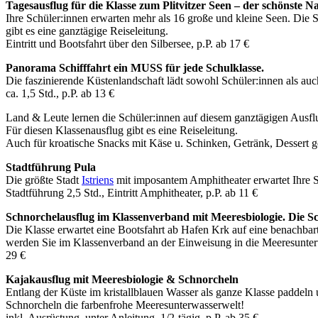
Tagesausflug für die Klasse zum Plitvitzer Seen – der schönste 
Ihre Schüler:innen erwarten mehr als 16 große und kleine Seen. Die S
gibt es eine ganztägige Reiseleitung.
Eintritt und Bootsfahrt über den Silbersee, p.P. ab 17 €
Panorama Schifffahrt ein MUSS für jede Schulklasse.
Die faszinierende Küstenlandschaft lädt sowohl Schüler:innen als a
ca. 1,5 Std., p.P. ab 13 €
Land & Leute lernen die Schüler:innen auf diesem ganztägigen Ausfl
Für diesen Klassenausflug gibt es eine Reiseleitung.
Auch für kroatische Snacks mit Käse u. Schinken, Getränk, Dessert ge
Stadtführung Pula
Die größte Stadt
Istriens
mit imposantem Amphitheater erwartet Ihre S
Stadtführung 2,5 Std., Eintritt Amphitheater, p.P. ab 11 €
Schnorchelausflug im Klassenverband mit Meeresbiologie. Die S
Die Klasse erwartet eine Bootsfahrt ab Hafen Krk auf eine benachbart
werden Sie im Klassenverband an der Einweisung in die Meeresunterwas
29 €
Kajakausflug mit Meeresbiologie & Schnorcheln
Entlang der Küste im kristallblauen Wasser als ganze Klasse paddel
Schnorcheln die farbenfrohe Meeresunterwasserwelt!
inkl. Ausrüstung, unter Anleitung, 1/2-tägig, p.P. ab 35 €