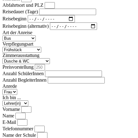
Abfahrtsort und PLZ
Reisedauer (Tage)
Reisebeginn
Reisebeginn (alternativ)
Art der Anreise
Verpflegungsart
Zimmerausstattung
Preisvorstellung
Anzahl SchülerInnen
Anzahl BegleiterInnen
Anrede
Ich bin ...
Vorname
Name
E-Mail
Telefonnummer
Name der Schule