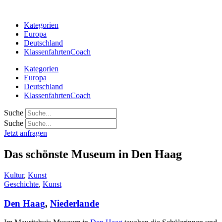
Zum
Inhalt
Kategorien
springen
Europa
Deutschland
KlassenfahrtenCoach
Kategorien
Europa
Deutschland
KlassenfahrtenCoach
Suche
Suche
Jetzt anfragen
Das schönste Museum in Den Haag
Kultur
,
Kunst
Geschichte
,
Kunst
Den Haag
,
Niederlande