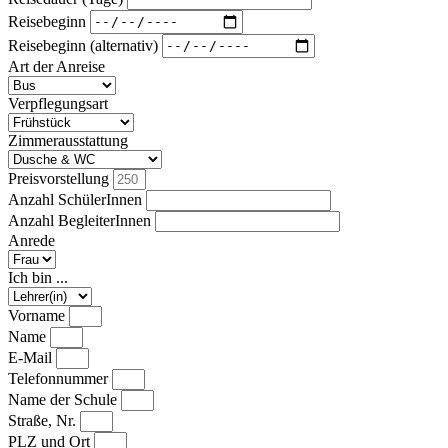
Reisebeginn
Reisebeginn (alternativ)
Art der Anreise
Verpflegungsart
Zimmerausstattung
Preisvorstellung
Anzahl SchülerInnen
Anzahl BegleiterInnen
Anrede
Ich bin ...
Vorname
Name
E-Mail
Telefonnummer
Name der Schule
Straße, Nr.
PLZ und Ort