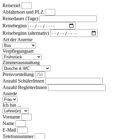
Reiseziel
Abfahrtsort und PLZ
Reisedauer (Tage)
Reisebeginn
Reisebeginn (alternativ)
Art der Anreise
Verpflegungsart
Zimmerausstattung
Preisvorstellung
Anzahl SchülerInnen
Anzahl BegleiterInnen
Anrede
Ich bin ...
Vorname
Name
E-Mail
Telefonnummer