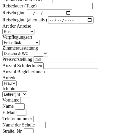
Reisedauer (Tage)
Reisebeginn
Reisebeginn (alternativ)
Art der Anreise
Verpflegungsart
Zimmerausstattung
Preisvorstellung
Anzahl SchülerInnen
Anzahl BegleiterInnen
Anrede
Ich bin ...
Vorname
Name
E-Mail
Telefonnummer
Name der Schule
Straße, Nr.