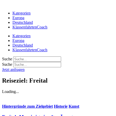
Zum
Inhalt
Kategorien
springen
Europa
Deutschland
KlassenfahrtenCoach
Kategorien
Europa
Deutschland
KlassenfahrtenCoach
Suche
Suche
Jetzt anfragen
Reiseziel: Freital
Loading...
Hintergründe zum Zielgebiet
Historie
Kunst