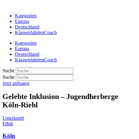
Zum
Inhalt
Kategorien
springen
Europa
Deutschland
KlassenfahrtenCoach
Kategorien
Europa
Deutschland
KlassenfahrtenCoach
Suche
Suche
Jetzt anfragen
Gelebte Inklusion – Jugendherberge
Köln-Riehl
Unterkunft
Ethik
Köln