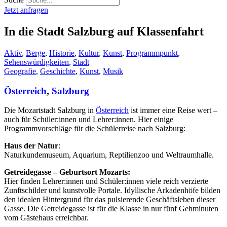
Jetzt anfragen
In die Stadt Salzburg auf Klassenfahrt
Aktiv
,
Berge
,
Historie
,
Kultur
,
Kunst
,
Programmpunkt
,
Sehenswürdigkeiten
,
Stadt
Geografie
,
Geschichte
,
Kunst
,
Musik
Österreich
,
Salzburg
Die Mozartstadt Salzburg in
Österreich
ist immer eine Reise wert –
auch für Schüler:innen und Lehrer:innen. Hier einige
Programmvorschläge für die Schülerreise nach Salzburg:
Haus der Natur
:
Naturkundemuseum, Aquarium, Reptilienzoo und Weltraumhalle.
Getreidegasse – Geburtsort Mozarts:
Hier finden Lehrer:innen und Schüler:innen viele reich verzierte
Zunftschilder und kunstvolle Portale. Idyllische Arkadenhöfe bilden
den idealen Hintergrund für das pulsierende Geschäftsleben dieser
Gasse. Die Getreidegasse ist für die Klasse in nur fünf Gehminuten
vom Gästehaus erreichbar.