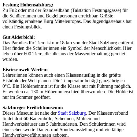
Festung Hohensalzburg:
Zu Fuß oder mit der Standseilbahn (Talstation Festungsgasse) für
die Schüler:innen und Begleitpersonen erreichbar. Größte
vollständig erhaltene Burg Mitteleuropas. Das Jugendgästehaus hat
einen Festungsblick.
Gut Aiderbichl:
Das Paradies für Tiere ist nur 18 km von der Stadt Salzburg entfernt.
Hier finden die Schüler:innen ein Symbol der Menschlichkeit. Hier
leben über 600 Tiere, die alle aus der Massentierhaltung gerettet
wurden.
Eisriesenwelt Werfen:
Lehrer:innen können auch einen Klassenausflug in die größte
Eishöhle der Welt planen. Die Temperatur beträgt ganzjährig ca.
0°C. Ein Höhleneintritt ist für die Klasse nur mit Führung möglich.
Es werden ca. 130 m Höhenunterschied überwunden. Die Höhle ist
nur im Sommer geöffnet.
Salzburger Freilichtmuseum:
Dieses Museum ist nahe der
Stadt Salzburg
. Der Klassenverbund
findet dort 60 Bauernhöfe, Scheunen, Mühlen und
Handwerkshäuser aus 5 Jahrhunderten. Den Schüler:innen wird
eine sehenswerte Dauer- und Sonderausstellung und vielfältige
Handwerksvorführungen geboten.