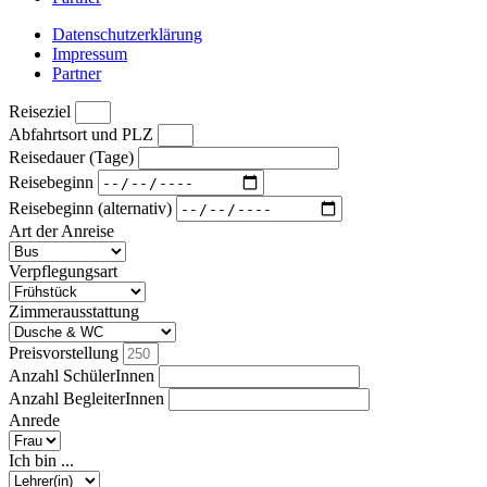
Datenschutzerklärung
Impressum
Partner
Reiseziel
Abfahrtsort und PLZ
Reisedauer (Tage)
Reisebeginn
Reisebeginn (alternativ)
Art der Anreise
Verpflegungsart
Zimmerausstattung
Preisvorstellung
Anzahl SchülerInnen
Anzahl BegleiterInnen
Anrede
Ich bin ...