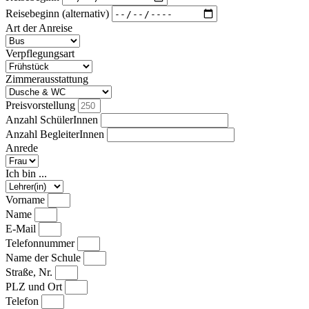
Reisebeginn (alternativ)
Art der Anreise
Verpflegungsart
Zimmerausstattung
Preisvorstellung
Anzahl SchülerInnen
Anzahl BegleiterInnen
Anrede
Ich bin ...
Vorname
Name
E-Mail
Telefonnummer
Name der Schule
Straße, Nr.
PLZ und Ort
Telefon