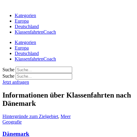
Zum
Inhalt
Kategorien
springen
Europa
Deutschland
KlassenfahrtenCoach
Kategorien
Europa
Deutschland
KlassenfahrtenCoach
Suche
Suche
Jetzt anfragen
Informationen über Klassenfahrten nach
Dänemark
Hintergründe zum Zielgebiet
,
Meer
Geografie
Dänemark