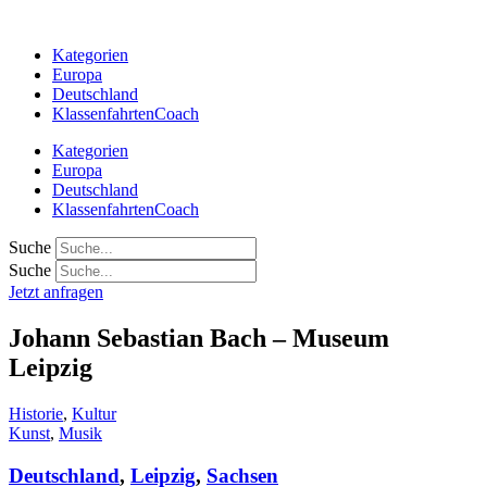
Zum
Inhalt
Kategorien
springen
Europa
Deutschland
KlassenfahrtenCoach
Kategorien
Europa
Deutschland
KlassenfahrtenCoach
Suche
Suche
Jetzt anfragen
Johann Sebastian Bach – Museum
Leipzig
Historie
,
Kultur
Kunst
,
Musik
Deutschland
,
Leipzig
,
Sachsen