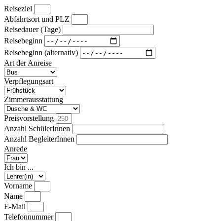
Reiseziel
Abfahrtsort und PLZ
Reisedauer (Tage)
Reisebeginn
Reisebeginn (alternativ)
Art der Anreise
Verpflegungsart
Zimmerausstattung
Preisvorstellung
Anzahl SchülerInnen
Anzahl BegleiterInnen
Anrede
Ich bin ...
Vorname
Name
E-Mail
Telefonnummer