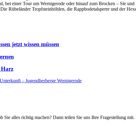
, bei einer Tour um Wernigerode oder hinauf zum Brocken – Sie und I
Die Rübeländer Tropfsteinhöhlen, die Rappbodetalsperre und der Hexe
sen jetzt wissen müssen
Lernen
 Harz
Unterkunft – Jugendherberge Wernigerode
ob Sie alles richtig machen? Dann teilen Sie uns Ihre Fragestellung mit.