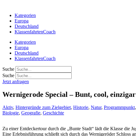
Zum
Inhalt
Kategorien
springen
Europa
Deutschland
KlassenfahrtenCoach
Kategorien
Europa
Deutschland
KlassenfahrtenCoach
Suche
Suche
Jetzt anfragen
Wernigerode Special – Bunt, cool, einziga
Aktiv
,
Hintergründe zum Zielgebiet
,
Historie
,
Natur
,
Programmpunkt
Biologie
,
Geografie
,
Geschichte
Zu einer Entdeckertour durch die „Bunte Stadt“ lädt die Klasse die J
Eine Erlebnisführung schließt sich durch das Wernigeröder Schloss a