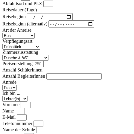
Abfahrtsort und PLZ
Reisedauer (Tage)
Reisebeginn
Reisebeginn (alternativ)
Art der Anreise
Verpflegungsart
Zimmerausstattung
Preisvorstellung
Anzahl SchülerInnen
Anzahl BegleiterInnen
Anrede
Ich bin ...
Vorname
Name
E-Mail
Telefonnummer
Name der Schule