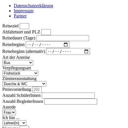
Datenschutzerklärung
Impressum
Partner
Reiseziel
Abfahrtsort und PLZ
Reisedauer (Tage)
Reisebeginn
Reisebeginn (alternativ)
Art der Anreise
Verpflegungsart
Zimmerausstattung
Preisvorstellung
Anzahl SchülerInnen
Anzahl BegleiterInnen
Anrede
Ich bin ...