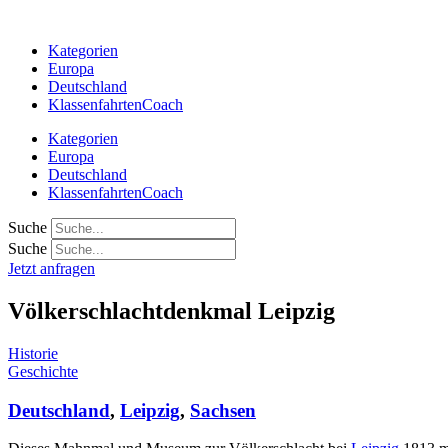
Zum
Inhalt
Kategorien
springen
Europa
Deutschland
KlassenfahrtenCoach
Kategorien
Europa
Deutschland
KlassenfahrtenCoach
Suche
Suche
Jetzt anfragen
Völkerschlachtdenkmal Leipzig
Historie
Geschichte
Deutschland
,
Leipzig
,
Sachsen